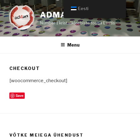
Skip
Eesti
to
ADMAN DOMING
content
Number 1 kristallkleebiste tootja Eestis.
Menu
CHECKOUT
[woocommerce_checkout]
Save
VÕTKE MEIEGA ÜHENDUST